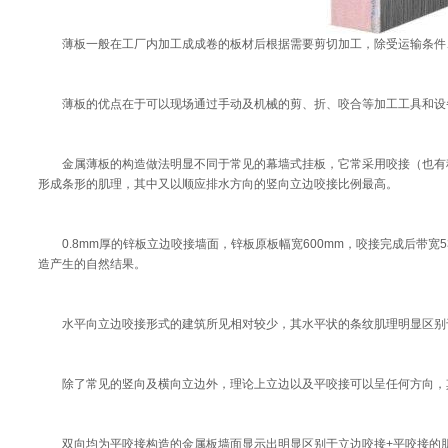
薄板一般在工厂内加工成成卷的板材后根据需要剪切加工，除受运输条件、
薄板的优点在于可以现场通过手动及机械的剪、折、咬合等加工工具和设
金属薄板的构造做法明显不同于常见的幕墙式挂板，它常采用咬接（也有称为
形成条形的肌理，其中又以顺应排水方向的竖向立边咬接比例最高。
0.8mm厚的锌板立边咬接墙面，锌板原板幅宽600mm，咬接完成后带宽
造产生的自然结果。
水平向立边咬接形式的建筑所见相对较少，其水平状的条纹肌理明显区别
除了常见的竖向及横向立边外，理论上立边以及平咬接可以呈任何方向，
双向均为平咬接构造的金属板墙面显示出明显区别于立边咬接+平咬接的肌