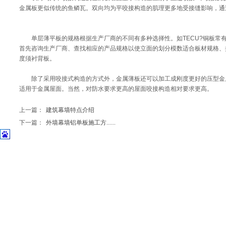
金属板更似传统的鱼鳞瓦。双向均为平咬接构造的肌理更多地受接缝影响，通
单层薄平板的规格根据生产厂商的不同有多种选择性。如TECU?铜板常有200~1
首先咨询生产厂商、查找相应的产品规格以使立面的划分模数适合板材规格、
度须衬背板。
除了采用咬接式构造的方式外，金属薄板还可以加工成刚度更好的压型金属
适用于金属屋面。当然，对防水要求更高的屋面咬接构造相对要求更高。
上一篇：
建筑幕墙特点介绍
下一篇：
外墙幕墙铝单板施工方......
Copyright © 2010-2016 上海祥叶幕墙装饰
地址：上海市闵行区联航路1818弄23栋 电话：1891
本站关键词：
石材幕墙
|
上海幕墙公司
|
外墙铝板
沪ICP备11018660号-4